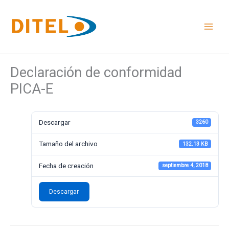
Ir
al
contenido
Declaración de conformidad
PICA-E
Descargar
3260
Tamaño del archivo
132.13 KB
Fecha de creación
septiembre 4, 2018
Descargar