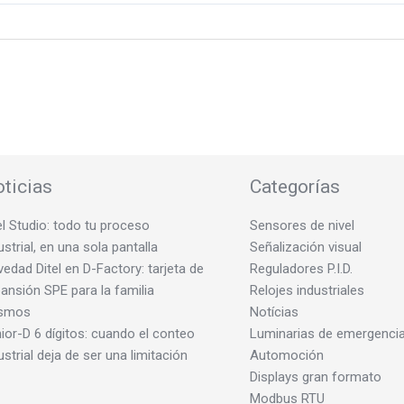
ticias
Categorías
el Studio: todo tu proceso
Sensores de nivel
ustrial, en una sola pantalla
Señalización visual
edad Ditel en D-Factory: tarjeta de
Reguladores P.I.D.
ansión SPE para la familia
Relojes industriales
smos
Notícias
ior-D 6 dígitos: cuando el conteo
Luminarias de emergenci
ustrial deja de ser una limitación
Automoción
Displays gran formato
Modbus RTU