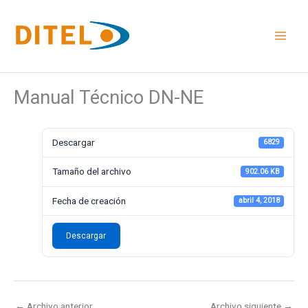
Ir
al
contenido
Manual Técnico DN-NE
Descargar
6829
Tamaño del archivo
902.06 KB
Fecha de creación
abril 4, 2018
Descargar
←
Archivo anterior
Archivo siguiente
→