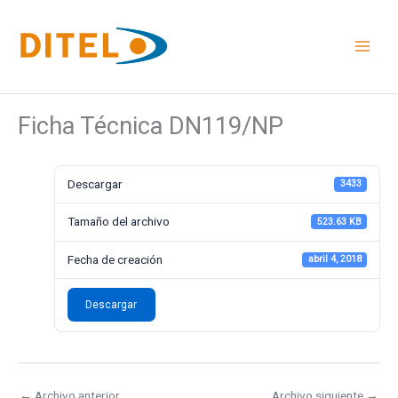
Ir
al
contenido
Ficha Técnica DN119/NP
Descargar
3433
Tamaño del archivo
523.63 KB
Fecha de creación
abril 4, 2018
Descargar
←
Archivo anterior
Archivo siguiente
→