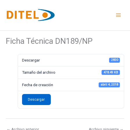
Ir
al
contenido
Ficha Técnica DN189/NP
Descargar
2830
Tamaño del archivo
478.49 KB
Fecha de creación
abril 4, 2018
Descargar
←
Archivo anterior
Archivo siguiente
→