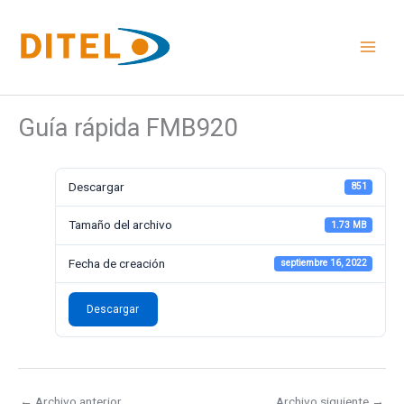
Ir
al
contenido
Guía rápida FMB920
Descargar
851
Tamaño del archivo
1.73 MB
Fecha de creación
septiembre 16, 2022
Descargar
←
Archivo anterior
Archivo siguiente
→