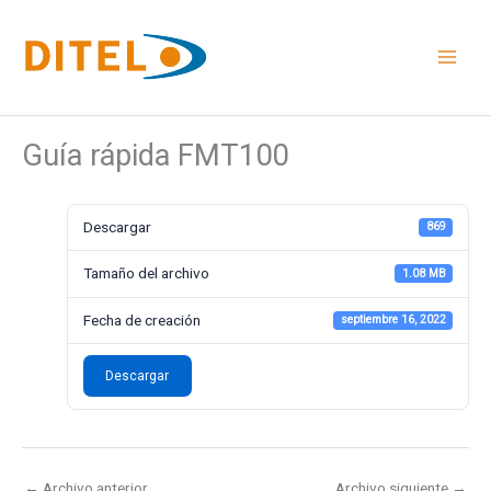
Ir
al
contenido
Guía rápida FMT100
Descargar
869
Tamaño del archivo
1.08 MB
Fecha de creación
septiembre 16, 2022
Descargar
←
Archivo anterior
Archivo siguiente
→