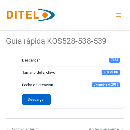
Ir
al
contenido
Guía rápida KOS528-538-539
Descargar
7355
Tamaño del archivo
909.49 KB
Fecha de creación
diciembre 4, 2018
Descargar
←
Archivo anterior
Archivo siguiente
→