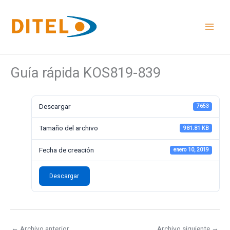
Ir
al
contenido
Guía rápida KOS819-839
Descargar
7653
Tamaño del archivo
981.81 KB
Fecha de creación
enero 10, 2019
Descargar
←
Archivo anterior
Archivo siguiente
→