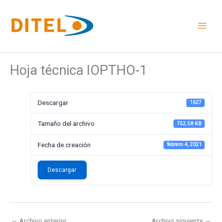
Ir
al
contenido
Hoja técnica IOPTHO-1
Descargar
1627
Tamaño del archivo
752.58 KB
Fecha de creación
febrero 4, 2021
Descargar
←
Archivo anterior
Archivo siguiente
→