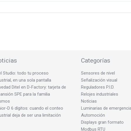
ticias
Categorías
el Studio: todo tu proceso
Sensores de nivel
ustrial, en una sola pantalla
Señalización visual
edad Ditel en D-Factory: tarjeta de
Reguladores P.I.D.
ansión SPE para la familia
Relojes industriales
smos
Notícias
ior-D 6 dígitos: cuando el conteo
Luminarias de emergenci
ustrial deja de ser una limitación
Automoción
Displays gran formato
Modbus RTU