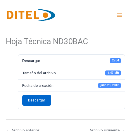
Ir
al
contenido
Hoja Técnica ND30BAC
Descargar
2904
Tamaño del archivo
1.47 MB
Fecha de creación
julio 23, 2018
Descargar
←
Archivo anterior
Archivo siguiente
→