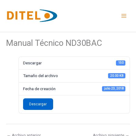
Ir
al
contenido
Manual Técnico ND30BAC
Descargar
150
Tamaño del archivo
20.00 KB
Fecha de creación
julio 23, 2018
Descargar
←
Archivo anterior
Archivo siguiente
→