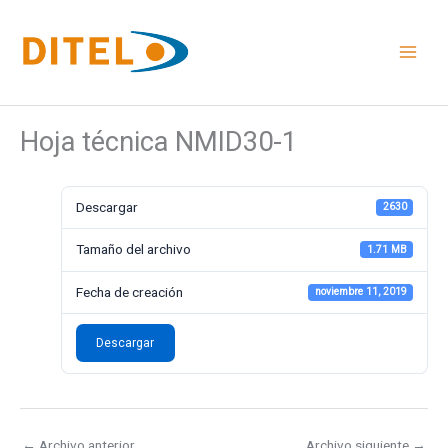
Ir
al
contenido
Hoja técnica NMID30-1
Descargar
2630
Tamaño del archivo
1.71 MB
Fecha de creación
noviembre 11, 2019
Descargar
←
Archivo anterior
Archivo siguiente
→