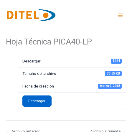
Ir
al
contenido
Hoja Técnica PICA40-LP
Descargar
5124
Tamaño del archivo
73.85 KB
Fecha de creación
marzo 9, 2018
Descargar
←
Archivo anterior
Archivo siguiente
→