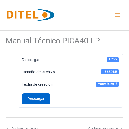
Ir
al
contenido
Manual Técnico PICA40-LP
Descargar
10272
Tamaño del archivo
158.50 KB
Fecha de creación
marzo 9, 2018
Descargar
←
Archivo anterior
Archivo siguiente
→