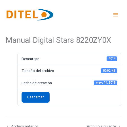
Ir
al
contenido
Manual Digital Stars 8220ZY0X
Descargar
4014
Tamaño del archivo
80.92 KB
Fecha de creación
mayo 14, 2018
Descargar
←
Archivo anterior
Archivo siguiente
→