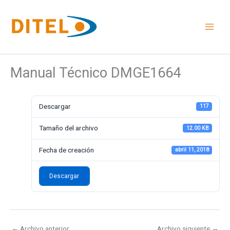
Ir
al
contenido
Manual Técnico DMGE1664
Descargar
117
Tamaño del archivo
12.00 KB
Fecha de creación
abril 11, 2018
Descargar
←
Archivo anterior
Archivo siguiente
→