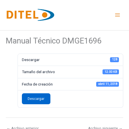
Ir
al
contenido
Manual Técnico DMGE1696
Descargar
128
Tamaño del archivo
12.00 KB
Fecha de creación
abril 11, 2018
Descargar
←
Archivo anterior
Archivo siguiente
→