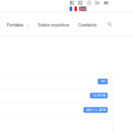
Buscar
Portales
Sobre nosotros
Contacto
107
12.00 KB
abril 11, 2018