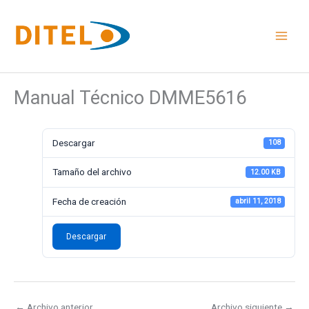
Ir
al
contenido
Manual Técnico DMME5616
Descargar
108
Tamaño del archivo
12.00 KB
Fecha de creación
abril 11, 2018
Descargar
←
Archivo anterior
Archivo siguiente
→