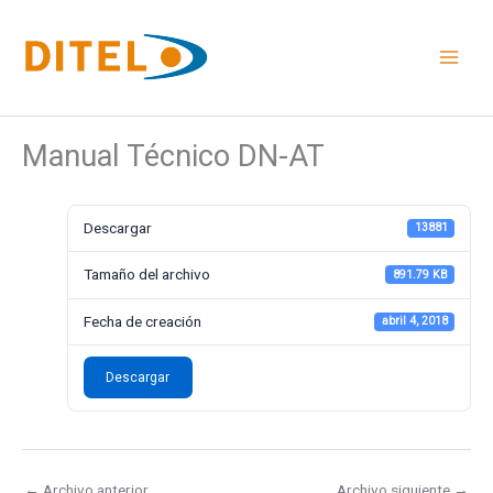
Ir
al
contenido
Manual Técnico DN-AT
Descargar
13881
Tamaño del archivo
891.79 KB
Fecha de creación
abril 4, 2018
Descargar
←
Archivo anterior
Archivo siguiente
→