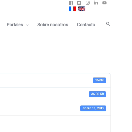
Buscar
Portales
Sobre nosotros
Contacto
15240
36.00 KB
enero 11, 2019