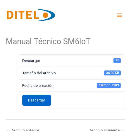
Ir
al
contenido
Manual Técnico SM6IoT
Descargar
70
Tamaño del archivo
36.00 KB
Fecha de creación
enero 11, 2019
Descargar
←
Archivo anterior
Archivo siguiente
→