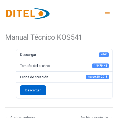
Ir
al
contenido
Manual Técnico KOS541
Descargar
4145
Tamaño del archivo
149.79 KB
Fecha de creación
marzo 28, 2018
Descargar
←
Archivo anterior
Archivo siguiente
→