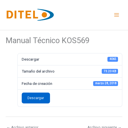
Ir
al
contenido
Manual Técnico KOS569
Descargar
4065
Tamaño del archivo
73.20 KB
Fecha de creación
marzo 28, 2018
Descargar
←
Archivo anterior
Archivo siguiente
→