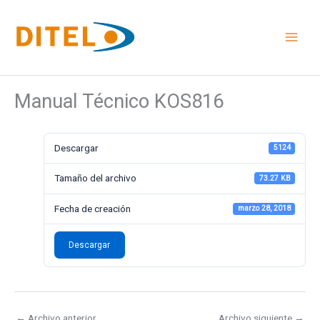
Ir
al
contenido
Manual Técnico KOS816
Descargar
5124
Tamaño del archivo
73.27 KB
Fecha de creación
marzo 28, 2018
Descargar
←
Archivo anterior
Archivo siguiente
→