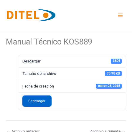
Ir
al
contenido
Manual Técnico KOS889
Descargar
3804
Tamaño del archivo
73.98 KB
Fecha de creación
marzo 28, 2018
Descargar
←
Archivo anterior
Archivo siguiente
→