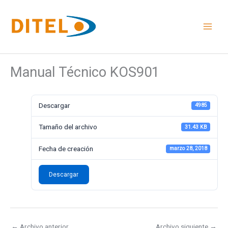
Ir
al
contenido
Manual Técnico KOS901
Descargar
4985
Tamaño del archivo
31.43 KB
Fecha de creación
marzo 28, 2018
Descargar
←
Archivo anterior
Archivo siguiente
→