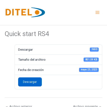
Ir
al
contenido
Quick start RS4
Descargar
3650
Tamaño del archivo
851.59 KB
Fecha de creación
mayo 23, 2023
Descargar
←
Archivo anterior
Archivo siguiente
→