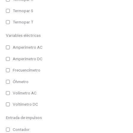
Ethernet Modbus/TCP
Termopar S
MQTT
Termopar T
Profinet
Variables eléctricas
RS485
USB
Amperímetro AC
Salida
Amperímetro DC
Analógica
Frecuencímetro
Pulsos
Óhmetro
Relé
Volímetro AC
Funciones adicionales
Voltímetro DC
Grabación Datos
Harmónicos
Entrada de impulsos
Medida Temperatura
Contador