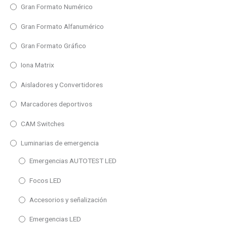
2x (0/4-20mA)
Gran Formato Numérico
Distancia máxima de lectura
2x Universal
2x(4-20mA)
4-20mA
40m
Gran Formato Alfanumérico
4-20mA
Célula de carga
50m
Gran Formato Gráfico
mA
Cu
60m
Iona Matrix
Relé
Frecuencia / Pulsos
85m
Aisladores y Convertidores
V
mA Programable
90m
Marcadores deportivos
±V
mV Programable
105m
CAM Switches
Ni
155m
Distancia máxima de lectura
Potenciómetro
200m
Luminarias de emergencia
15m
Pt100
300m
Emergencias AUTOTEST LED
25m
RTD
400m
Focos LED
50m
Termopar
500m
Accesorios y señalización
Universal
600m
Distancia máxima de lectura
Emergencias LED
V Programable