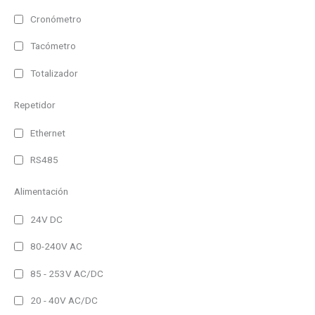
Temperatura
Cronómetro
Tacómetro
Humedad
Totalizador
Hora
Repetidor
CO2
Ethernet
Ambientales
RS485
Analizadores de red
Alimentación
Registradores
24V DC
IP41
80-240V AC
IP41 (Alto brillo)
85 - 253V AC/DC
IP44
IP54
20 - 40V AC/DC