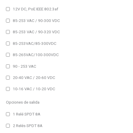
Panel Frame
12V DC, PoE IEEE 802.3af
85-253 VAC / 90-300 VDC
No permanente
Permanente
85-253 VAC / 90-320 VDC
85-253VAC/85-300VDC
60 lm
85-265VAC/100-300VDC
100 lm
150 lm
90 - 253 VAC
200 lm
20-40 VAC / 20-60 VDC
300 lm
10-16 VAC / 10-20 VDC
400 lm
Opciones de salida
500 lm
1 Relé SPDT 8A
650 lm
750 lm
2 Relés SPDT 8A
Filtro