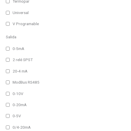
Termopar
Universal
V Programable
Salida
0-5mA
2 relé SPST
20-4 mA
ModBus RS485
0-10V
0-20mA
0-5V
0/4-20mA