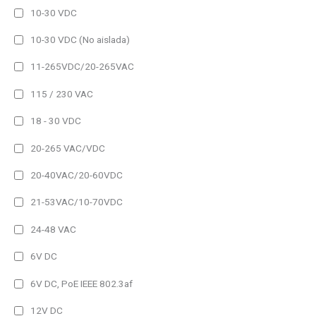
IP54 (Alto brillo)
10-30 VDC
IP65
10-30 VDC (No aislada)
IP65 (Alto brillo)
11-265VDC/20-265VAC
Amperaje del producto
115 / 230 VAC
25A
18 - 30 VDC
40A
20-265 VAC/VDC
80A
20-40VAC/20-60VDC
1h
21-53VAC/10-70VDC
2h
24-48 VAC
3h
6V DC
Frame Type del producto
6V DC, PoE IEEE 802.3af
Other
12V DC
Padlock Frame