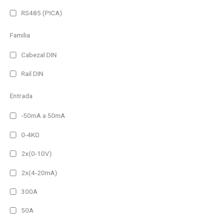
RS485 (PICA)
Familia
Cabezal DIN
Rail DIN
Entrada
-50mA a 50mA
0-4KΩ
2x(0-10V)
2x(4-20mA)
300A
50A