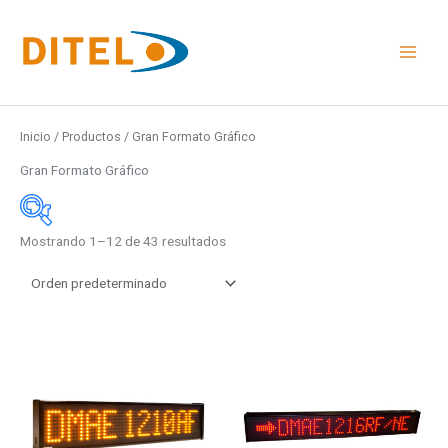
Ir
al
contenido
Inicio
/
Productos
/ Gran Formato Gráfico
Gran Formato Gráfico
Mostrando 1–12 de 43 resultados
Medidas
48x24mm
96x48mm
Este
Este
48x96mm
producto
product
Rail DIN
tiene
tiene
múltiples
múltiple
Medidas
variantes.
variante