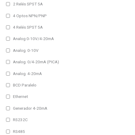
990 lm
2 Relés SPST 5A
1980 lm
4 Optos NPN/PNP
2960 lm
4 Relés SPST 5A
3950 lm
Analog 0-10V/4-20mA
Analog. 0-10V
Analog. 0/4-20mA (PICA)
Analog. 4-20mA
BCD Paralelo
Ethernet
Generador 4-20mA
RS232C
RS485