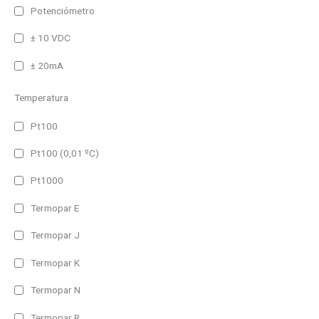
Multilinea
Potenciómetro
Matricial
± 10 VDC
Color
± 20mA
Monocolor
Temperatura
RGB (7 colores)
Pt100
Alimentación
Pt100 (0,01 ºC)
230V AC
Pt1000
230V AC/DC
Termopar E
24V DC
Autoalimentado
Termopar J
Termopar K
Interface
RS485 y Ethernet
Termopar N
Bacnet/IP
Termopar R