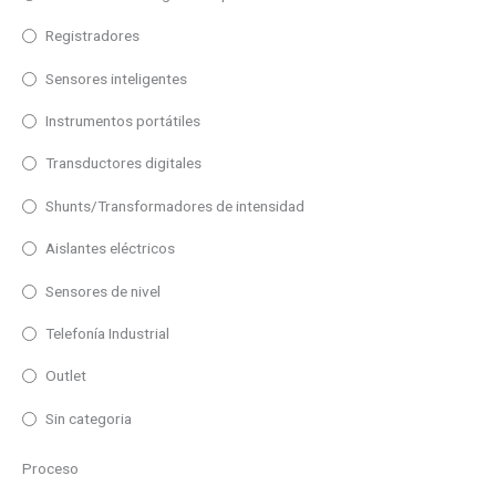
Entrada
Registradores
Repetidor Profinet
Sensores inteligentes
Temperatura/Humedad
Instrumentos portátiles
Proceso
Transductores digitales
Temperatura
Shunts/Transformadores de intensidad
BCD, Contador, Tacómetro, Cronómetro
Repetidor RS232/485
Aislantes eléctricos
Repetidor Profibus
Sensores de nivel
Uso
Repetidor Devicenet
Telefonía Industrial
Exterior
Repetidor Ethernet
Outlet
Interior
Repetidor WiFi
Sin categoria
Tipo
Proceso
1 Linea