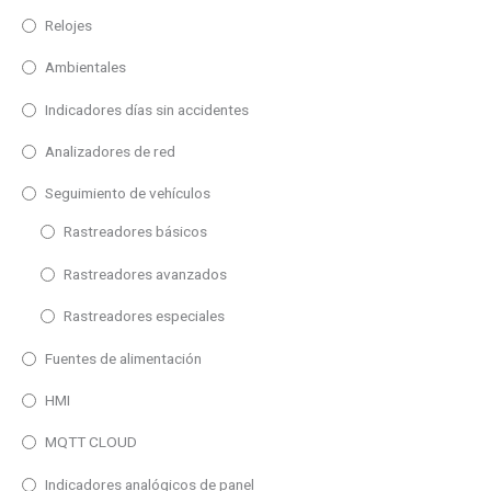
100m
Relojes
125m
Ambientales
25m
Indicadores días sin accidentes
80m
30m
Analizadores de red
50m
Seguimiento de vehículos
90m
Rastreadores básicos
Entrada
120m
Rastreadores avanzados
Profinet
Rastreadores especiales
Ethernet
Fuentes de alimentación
WiFi
Profibus DP
HMI
Paralelo
MQTT CLOUD
Serie
Indicadores analógicos de panel