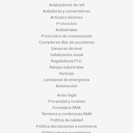
2x(4-20mA)
4-20mA
40m
Analizadores de red
Aisladores y convertidores
4-20mA
Célula de carga
50m
Artículos técnicos
mA
Cu
Protocolos
60m
Ambientales
Relé
Frecuencia / Pulsos
85m
Protocolos de comunicación
V
Contadores días sin accidentes
mA Programable
90m
Sensores de nivel
±V
mV Programable
105m
Señalización visual
Reguladores P.I.D.
Ni
155m
Relojes industriales
Distancia máxima de lectura
Potenciómetro
200m
Notícias
Luminarias de emergencia
15m
Pt100
300m
Automoción
25m
RTD
400m
Aviso legal
50m
Privacidad y cookies
Termopar
500m
Formulario RMA
Universal
600m
Distancia máxima de lectura
Términos y condiciones RMA
Política de calidad
V Programable
100m
Política devoluciones e-commerce
Política envíos e-commerce