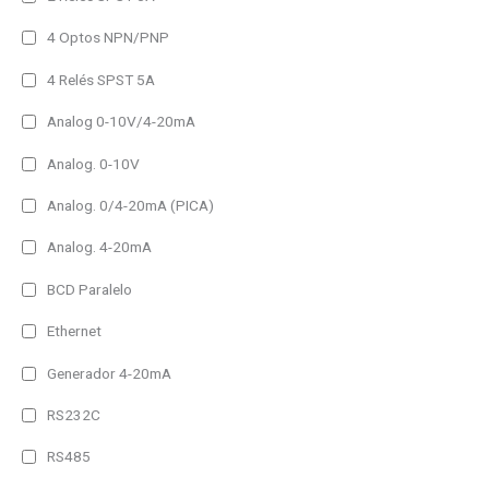
2h
4 Optos NPN/PNP
3h
4 Relés SPST 5A
Frame Type del producto
Analog 0-10V/4-20mA
Other
Analog. 0-10V
Padlock Frame
Analog. 0/4-20mA (PICA)
Panel Frame
Analog. 4-20mA
No permanente
BCD Paralelo
Permanente
Ethernet
60 lm
Generador 4-20mA
100 lm
RS232C
150 lm
RS485
200 lm