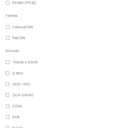
RS485 (PICA)
300 lm
400 lm
Familia
500 lm
Cabezal DIN
650 lm
Rail DIN
750 lm
Filtro
Entrada
990 lm
1980 lm
-50mA a 50mA
2960 lm
0-4KΩ
3950 lm
2x(0-10V)
2x(4-20mA)
300A
50A
Ni100