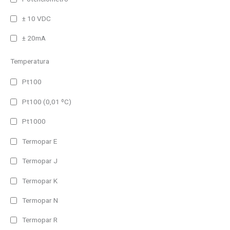
Ethernet
± 10 VDC
WiFi
± 20mA
Profibus DP
Temperatura
Paralelo
Serie
Pt100
Pt100 (0,01 ºC)
Entrada
Repetidor Profinet
Pt1000
Temperatura/Humedad
Termopar E
Proceso
Termopar J
Temperatura
Termopar K
BCD, Contador, Tacómetro, Cronómetro
Termopar N
Repetidor RS232/485
Termopar R
Repetidor Profibus