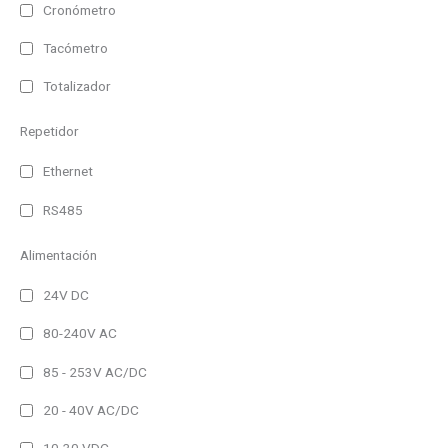
Cronómetro
24V DC
Tacómetro
Autoalimentado
Totalizador
Interface
Repetidor
RS485 y Ethernet
Bacnet/IP
Ethernet
Ethernet Modbus/TCP
RS485
MQTT
Alimentación
Profinet
24V DC
RS485
80-240V AC
USB
Salida
85 - 253V AC/DC
Analógica
20 - 40V AC/DC
Pulsos