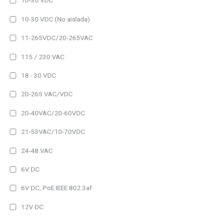
10-30 VDC
Relé
10-30 VDC (No aislada)
Funciones adicionales
11-265VDC/20-265VAC
Grabación Datos
115 / 230 VAC
Harmónicos
18 - 30 VDC
Medida Temperatura
20-265 VAC/VDC
Temperatura
20-40VAC/20-60VDC
Humedad
21-53VAC/10-70VDC
Hora
24-48 VAC
CO2
6V DC
6V DC, PoE IEEE 802.3af
Ambientales
12V DC
Analizadores de red