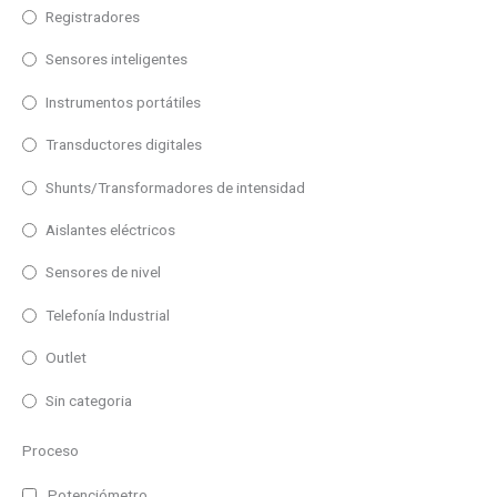
Distancia máxima de lectura
Potenciómetro
200m
Registradores
15m
Pt100
300m
Sensores inteligentes
25m
RTD
400m
Instrumentos portátiles
50m
Termopar
500m
Transductores digitales
Universal
600m
Distancia máxima de lectura
Shunts/Transformadores de intensidad
V Programable
100m
Aislantes eléctricos
125m
Sensores de nivel
25m
80m
Telefonía Industrial
30m
Outlet
50m
Sin categoria
90m
Proceso
Entrada
120m
Profinet
Potenciómetro