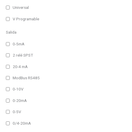
Universal
V Programable
Salida
0-5mA
2 relé SPST
20-4 mA
ModBus RS485
0-10V
0-20mA
0-5V
0/4-20mA