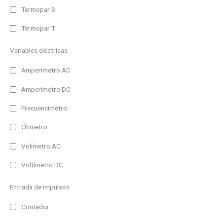
Uso
Termopar S
Repetidor Devicenet
Exterior
Repetidor Ethernet
Termopar T
Interior
Repetidor WiFi
Variables eléctricas
Tipo
Amperímetro AC
1 Linea
Amperímetro DC
Multilinea
Frecuencímetro
Matricial
Óhmetro
Color
Volímetro AC
Monocolor
RGB (7 colores)
Voltímetro DC
Alimentación
Entrada de impulsos
230V AC
Contador
230V AC/DC