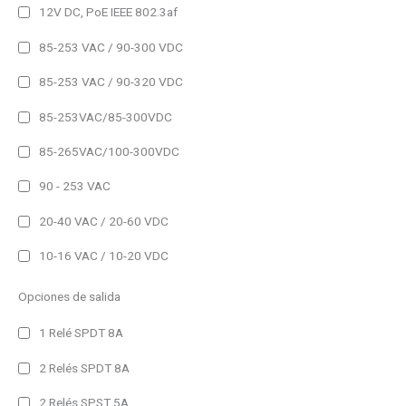
Registradores
12V DC, PoE IEEE 802.3af
85-253 VAC / 90-300 VDC
IP41
85-253 VAC / 90-320 VDC
IP41 (Alto brillo)
IP44
85-253VAC/85-300VDC
IP54
85-265VAC/100-300VDC
IP54 (Alto brillo)
90 - 253 VAC
IP65
20-40 VAC / 20-60 VDC
IP65 (Alto brillo)
10-16 VAC / 10-20 VDC
Amperaje del producto
Opciones de salida
25A
40A
1 Relé SPDT 8A
80A
2 Relés SPDT 8A
2 Relés SPST 5A
1h