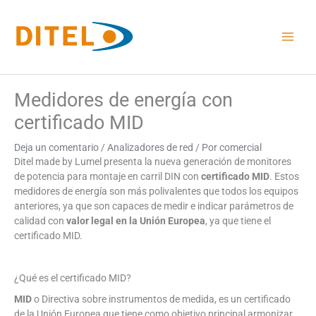
Ir
al
contenido
Medidores de energía con
certificado MID
Deja un comentario
/
Analizadores de red
/ Por
comercial
Ditel made by Lumel presenta la nueva generación de monitores
de potencia para montaje en carril DIN con
certificado MID
. Estos
medidores de energía son más polivalentes que todos los equipos
anteriores, ya que son capaces de medir e indicar parámetros de
calidad con
valor legal en la Unión Europea
, ya que tiene el
certificado MID.
¿Qué es el certificado MID?
MID
o Directiva sobre instrumentos de medida, es un certificado
de la Unión Europea que tiene como objetivo principal armonizar