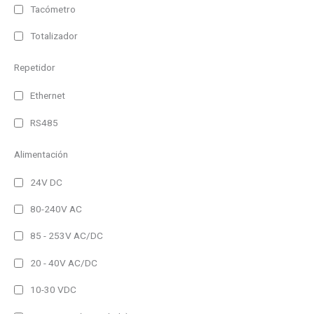
Multilinea
Tacómetro
Matricial
Totalizador
Color
Repetidor
Monocolor
Ethernet
RGB (7 colores)
RS485
Alimentación
Alimentación
230V AC
24V DC
230V AC/DC
24V DC
80-240V AC
Autoalimentado
85 - 253V AC/DC
Interface
20 - 40V AC/DC
RS485 y Ethernet
10-30 VDC
Bacnet/IP