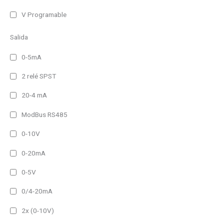
V Programable
Salida
0-5mA
2 relé SPST
20-4 mA
ModBus RS485
0-10V
0-20mA
0-5V
0/4-20mA
2x (0-10V)