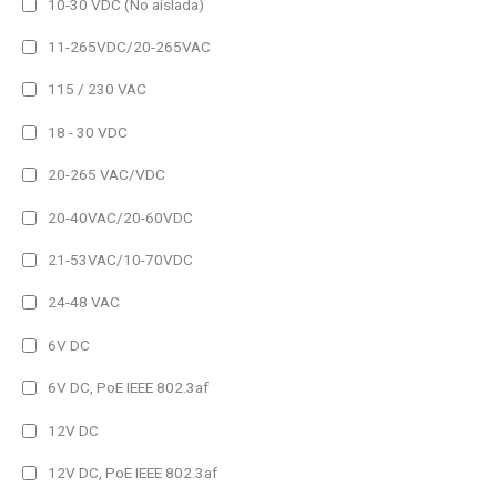
10-30 VDC (No aislada)
Ethernet Modbus/TCP
11-265VDC/20-265VAC
MQTT
115 / 230 VAC
Profinet
18 - 30 VDC
RS485
USB
20-265 VAC/VDC
Salida
20-40VAC/20-60VDC
Analógica
21-53VAC/10-70VDC
Pulsos
24-48 VAC
Relé
6V DC
Funciones adicionales
6V DC, PoE IEEE 802.3af
Grabación Datos
12V DC
Harmónicos
Medida Temperatura
12V DC, PoE IEEE 802.3af