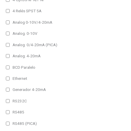
IP54 (Alto brillo)
4 Relés SPST 5A
IP65
IP65 (Alto brillo)
Analog 0-10V/4-20mA
Analog. 0-10V
Amperaje del producto
25A
Analog. 0/4-20mA (PICA)
40A
Analog. 4-20mA
80A
BCD Paralelo
1h
Ethernet
2h
Generador 4-20mA
3h
RS232C
Frame Type del producto
RS485
Other
RS485 (PICA)
Padlock Frame