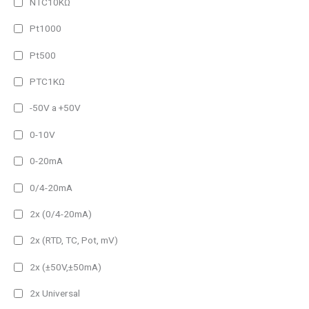
990 lm
NTC10KΩ
1980 lm
Pt1000
2960 lm
Pt500
3950 lm
PTC1KΩ
-50V a +50V
0-10V
0-20mA
0/4-20mA
2x (0/4-20mA)
2x (RTD, TC, Pot, mV)
2x (±50V,±50mA)
2x Universal