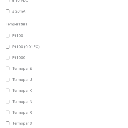
± 10 VDC
100m
125m
± 20mA
25m
Temperatura
80m
Pt100
30m
Pt100 (0,01 ºC)
50m
90m
Pt1000
Entrada
120m
Termopar E
Profinet
Termopar J
Ethernet
Termopar K
WiFi
Termopar N
Profibus DP
Termopar R
Paralelo
Serie
Termopar S