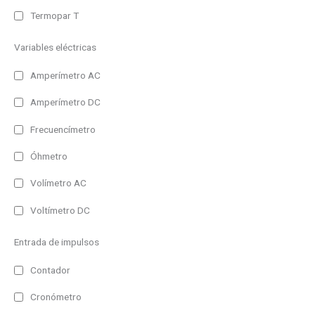
Entrada
Termopar T
Repetidor Profinet
Variables eléctricas
Temperatura/Humedad
Amperímetro AC
Proceso
Amperímetro DC
Temperatura
Frecuencímetro
BCD, Contador, Tacómetro, Cronómetro
Repetidor RS232/485
Óhmetro
Repetidor Profibus
Volímetro AC
Uso
Repetidor Devicenet
Voltímetro DC
Exterior
Repetidor Ethernet
Entrada de impulsos
Interior
Repetidor WiFi
Contador
Tipo
Cronómetro
1 Linea