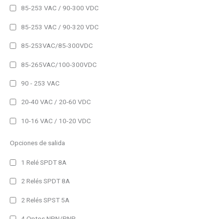
85-253 VAC / 90-300 VDC
Temperatura
85-253 VAC / 90-320 VDC
Humedad
85-253VAC/85-300VDC
Hora
85-265VAC/100-300VDC
CO2
90 - 253 VAC
20-40 VAC / 20-60 VDC
Ambientales
Analizadores de red
10-16 VAC / 10-20 VDC
Registradores
Opciones de salida
IP41
1 Relé SPDT 8A
IP41 (Alto brillo)
2 Relés SPDT 8A
IP44
2 Relés SPST 5A
IP54
4 Optos NPN/PNP