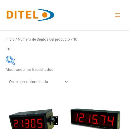
Ir
al
contenido
Inicio
/ Número de Dígitos del producto / 10
10
Mostrando los 6 resultados
Medidas
48x24mm
96x48mm
Este
Este
48x96mm
producto
product
Rail DIN
tiene
tiene
múltiples
múltiple
Medidas
variantes.
variante