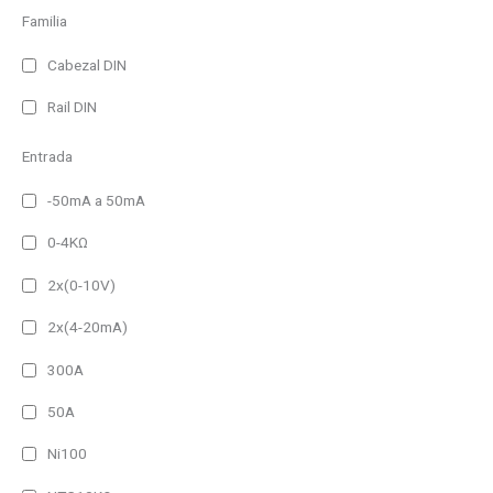
Familia
Panel Frame
Cabezal DIN
No permanente
Rail DIN
Permanente
Entrada
60 lm
-50mA a 50mA
100 lm
150 lm
0-4KΩ
200 lm
2x(0-10V)
300 lm
2x(4-20mA)
400 lm
300A
500 lm
50A
650 lm
Ni100
750 lm
Filtro