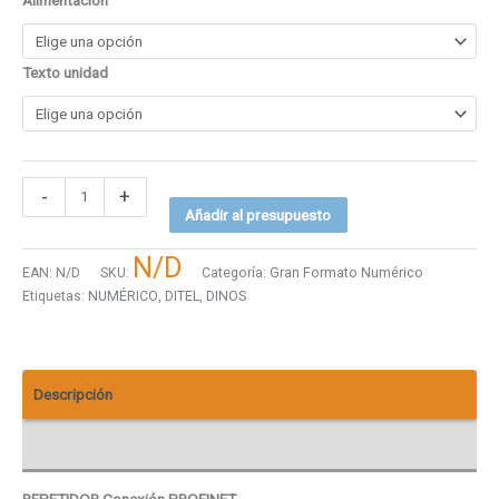
Alimentación
Texto unidad
-
+
Añadir al presupuesto
N/D
EAN:
N/D
SKU:
Categoría:
Gran Formato Numérico
Etiquetas:
NUMÉRICO
,
DITEL
,
DINOS
Descripción
Descargas
REPETIDOR Conexión PROFINET.