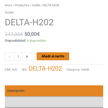
Inicio
/
Productos
/
Outlet
/ DELTA-H202
Outlet
DELTA-H202
247,00
€
50,00
€
Disponibilidad:
4 disponibles
-
+
Añadir al carrito
DELTA-H202
EAN:
N/D
SKU:
Categoría:
Outlet
Descripción
Valoraciones (0)