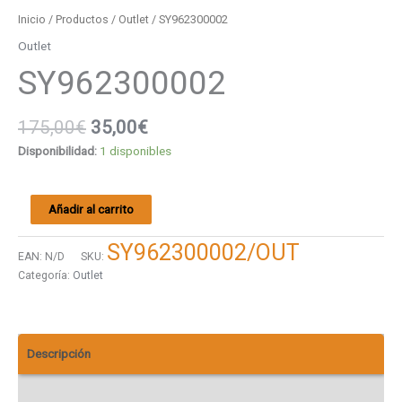
Inicio
/
Productos
/
Outlet
/ SY962300002
Outlet
SY962300002
175,00
€
35,00
€
Disponibilidad:
1 disponibles
Añadir al carrito
SY962300002/OUT
EAN:
N/D
SKU:
Categoría:
Outlet
Descripción
Valoraciones (0)