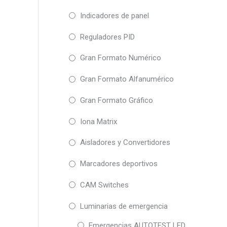
pueden
Indicadores de panel
elegir
en
Reguladores PID
la
página
Gran Formato Numérico
de
producto
Gran Formato Alfanumérico
Gran Formato Gráfico
Iona Matrix
Aisladores y Convertidores
Marcadores deportivos
CAM Switches
Luminarias de emergencia
Emergencias AUTOTEST LED