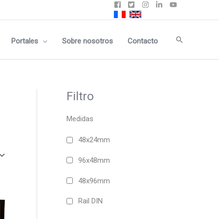
Buscar
Portales
Sobre nosotros
Contacto
Filtro
Medidas
48x24mm
96x48mm
48x96mm
Este
producto
Rail DIN
tiene