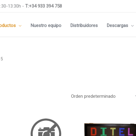
:30-13:30h -
T:+34 933 394 758
oductos
Nuestro equipo
Distribuidores
Descargas
15
Medidas
m
144x144mm
Este
Este
m
96x96mm
producto
producto
tiene
tiene
m
Rail DIN