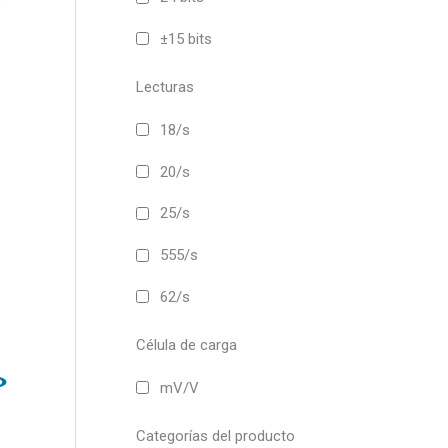
opciones
±15 bits
se
pueden
Lecturas
elegir
en
18/s
la
página
20/s
de
producto
25/s
555/s
Este
producto
62/s
tiene
múltiples
Célula de carga
variantes.
Las
mV/V
opciones
se
Categorías del producto