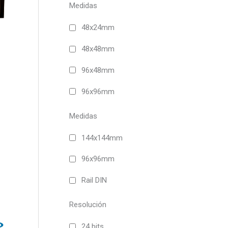
múltiples
Medidas
variantes.
Las
48x24mm
opciones
48x48mm
se
pueden
96x48mm
elegir
en
96x96mm
la
página
Medidas
de
producto
144x144mm
96x96mm
Este
producto
Rail DIN
tiene
múltiples
Resolución
variantes.
Las
24 bits