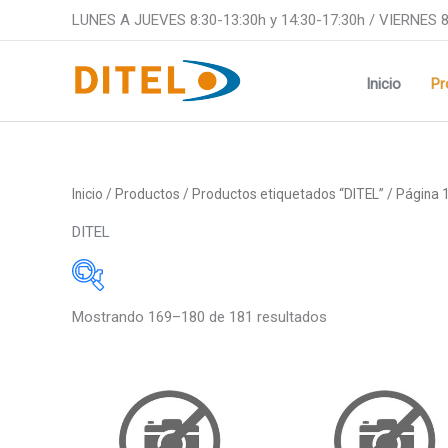
Ir
LUNES A JUEVES 8:30-13:30h y 14:30-17:30h / VIERNES 8
al
contenido
Inicio
Pr
Inicio
/
Productos
/
Productos etiquetados “DITEL”
/ Página 
DITEL
Mostrando 169–180 de 181 resultados
Medidas
Medidas
48x24mm
48x24m
Este
96x48mm
48x48m
producto
tiene
48x96mm
96x48m