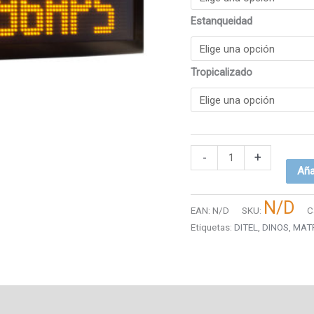
Estanqueidad
Tropicalizado
-
+
Aña
N/D
EAN:
N/D
SKU:
C
Etiquetas:
DITEL
,
DINOS
,
MATR