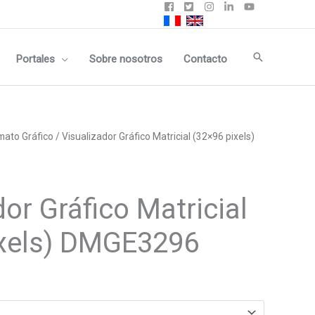
Buscar
Portales
Sobre nosotros
Contacto
mato Gráfico
/ Visualizador Gráfico Matricial (32×96 pixels)
or Gráfico Matricial
ixels) DMGE3296