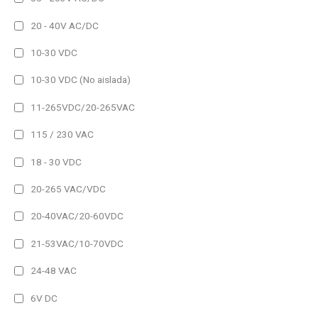
Ethernet Modbus/TCP
20 - 40V AC/DC
MQTT
10-30 VDC
Profinet
10-30 VDC (No aislada)
RS485
11-265VDC/20-265VAC
USB
Salida
115 / 230 VAC
Analógica
18 - 30 VDC
Pulsos
20-265 VAC/VDC
Relé
20-40VAC/20-60VDC
Funciones adicionales
21-53VAC/10-70VDC
Grabación Datos
24-48 VAC
Harmónicos
6V DC
Medida Temperatura