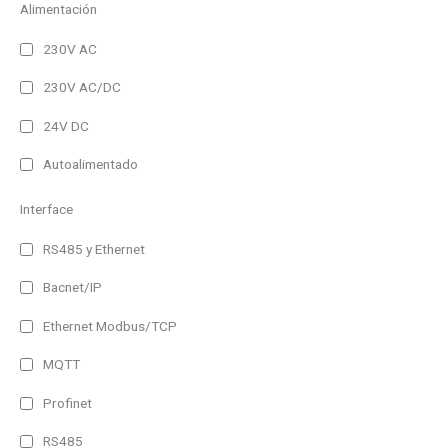
Alimentación
230V AC
230V AC/DC
24V DC
Autoalimentado
Interface
RS485 y Ethernet
Bacnet/IP
Ethernet Modbus/TCP
MQTT
Profinet
RS485