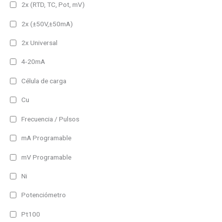
2x (RTD, TC, Pot, mV)
2x (±50V,±50mA)
2x Universal
4-20mA
Célula de carga
Cu
Frecuencia / Pulsos
mA Programable
mV Programable
Ni
Potenciómetro
Pt100