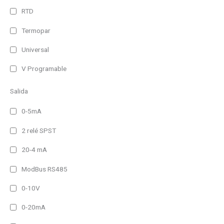
RTD
Termopar
Universal
V Programable
Salida
0-5mA
2 relé SPST
20-4 mA
ModBus RS485
0-10V
0-20mA