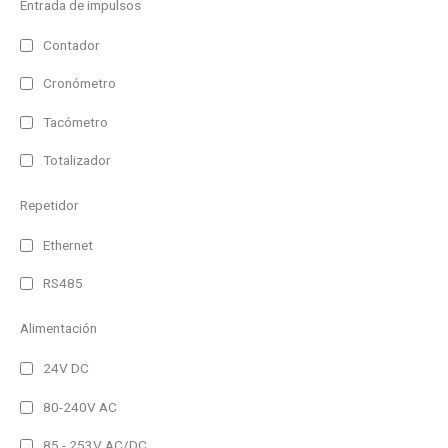
Entrada de impulsos
Multilinea
Matricial
Contador
Cronómetro
Color
Monocolor
Tacómetro
RGB (7 colores)
Totalizador
Alimentación
Repetidor
230V AC
Ethernet
230V AC/DC
RS485
24V DC
Alimentación
Autoalimentado
24V DC
Interface
RS485 y Ethernet
80-240V AC
Bacnet/IP
85 - 253V AC/DC