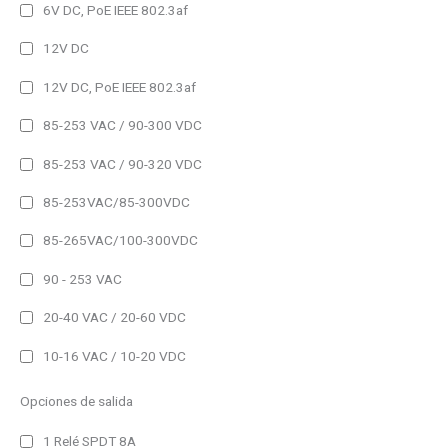
6V DC, PoE IEEE 802.3af
Temperatura
12V DC
Humedad
12V DC, PoE IEEE 802.3af
Hora
85-253 VAC / 90-300 VDC
85-253 VAC / 90-320 VDC
CO2
85-253VAC/85-300VDC
Ambientales
85-265VAC/100-300VDC
Analizadores de red
Registradores
90 - 253 VAC
20-40 VAC / 20-60 VDC
IP41
10-16 VAC / 10-20 VDC
IP41 (Alto brillo)
IP44
Opciones de salida
IP54
1 Relé SPDT 8A