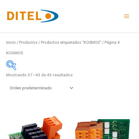
Ir
al
contenido
Inicio
/
Productos
/
Productos etiquetados “KOSMOS”
/ Página 4
KOSMOS
Mostrando 37–43 de 43 resultados
Medidas
48x24mm
96x48mm
48x96mm
Rail DIN
Medidas