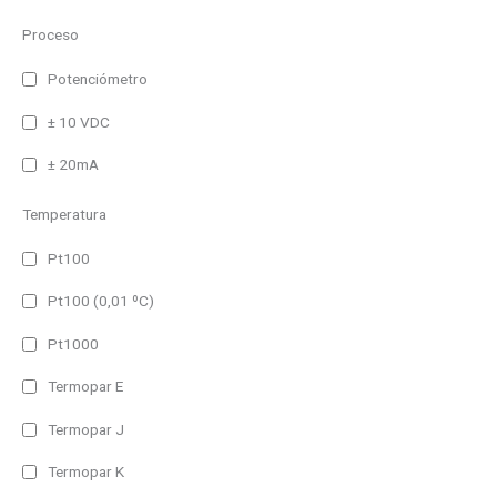
100m
Proceso
125m
25m
Potenciómetro
80m
± 10 VDC
30m
± 20mA
50m
Temperatura
90m
Entrada
Pt100
120m
Profinet
Pt100 (0,01 ºC)
Ethernet
Pt1000
WiFi
Termopar E
Profibus DP
Termopar J
Paralelo
Termopar K
Serie