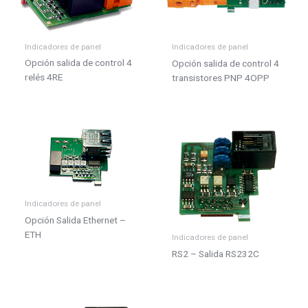
48x24mm
48x48mm
Indicadores de panel
Indicadores de panel
96x48mm
Opción salida de control 4
Opción salida de control 4
relés 4RE
transistores PNP 4OPP
96x96mm
Medidas
144x144mm
96x96mm
Rail DIN
Indicadores de panel
Resolución
Opción Salida Ethernet –
ETH
24 bits
Indicadores de panel
RS2 – Salida RS232C
±15 bits
Lecturas