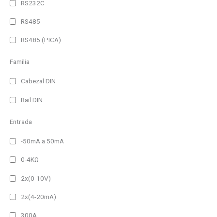
RS232C
Panel Frame
RS485
No permanente
RS485 (PICA)
Permanente
Familia
60 lm
Cabezal DIN
100 lm
Rail DIN
150 lm
Entrada
200 lm
300 lm
-50mA a 50mA
400 lm
0-4KΩ
500 lm
2x(0-10V)
650 lm
2x(4-20mA)
750 lm
Filtro
300A