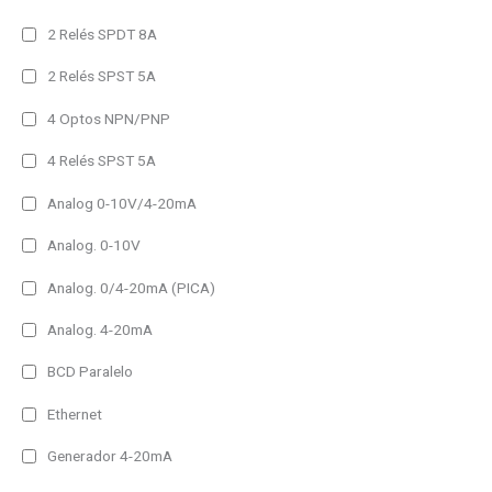
IP54 (Alto brillo)
2 Relés SPDT 8A
IP65
2 Relés SPST 5A
IP65 (Alto brillo)
4 Optos NPN/PNP
Amperaje del producto
4 Relés SPST 5A
25A
Analog 0-10V/4-20mA
40A
80A
Analog. 0-10V
Analog. 0/4-20mA (PICA)
1h
2h
Analog. 4-20mA
3h
BCD Paralelo
Frame Type del producto
Ethernet
Other
Generador 4-20mA
Padlock Frame