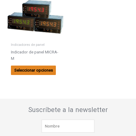
producto
tiene
múltiples
variantes.
Las
opciones
se
Indicadores de panel
pueden
Indicador de panel MICRA-
elegir
M
en
la
Seleccionar opciones
página
de
producto
Suscríbete a la newsletter