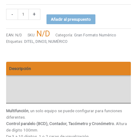
-
+
Añadir al presupuesto
N/D
EAN:
N/D
SKU:
Categoría:
Gran Formato Numérico
Etiquetas:
DITEL
,
DINOS
,
NUMÉRICO
Descripción
Descargas
Valoraciones (0)
Multifunción
, un solo equipo se puede configurar para funciones
diferentes.
Control paralelo (BCD), Contador, Tacómetro y Cronómetro.
Altura
de dígito 100mm.
De 3 a 10 dígitos, 1 o 2 caras de visualización.