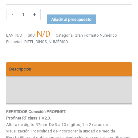
-
+
Añadir al presupuesto
N/D
EAN:
N/D
SKU:
Categoría:
Gran Formato Numérico
Etiquetas:
DITEL
,
DINOS
,
NUMÉRICO
Descripción
Descargas
Valoraciones (0)
REPETIDOR Conexión PROFINET.
Profinet RT class 1 V2.3.
Altura de dígito 57mm. De 3 a 10 dígitos, 1 o 2 caras de
visualización. Posibilidad de incorporar la unidad de medida.
Puerto Ethernet doble con aislamiento eléctrico entre la red Profinet