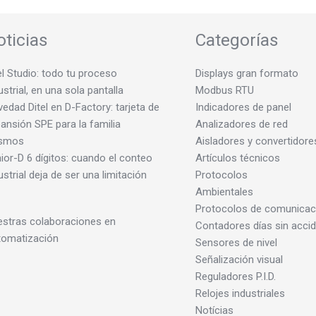
oticias
Categorías
el Studio: todo tu proceso
Displays gran formato
ustrial, en una sola pantalla
Modbus RTU
edad Ditel en D-Factory: tarjeta de
Indicadores de panel
ansión SPE para la familia
Analizadores de red
smos
Aisladores y convertidore
ior-D 6 dígitos: cuando el conteo
Artículos técnicos
ustrial deja de ser una limitación
Protocolos
Ambientales
Protocolos de comunicac
stras colaboraciones en
Contadores días sin acci
tomatización
Sensores de nivel
Señalización visual
Reguladores P.I.D.
Relojes industriales
Notícias