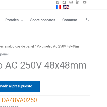
Buscar
Portales
Sobre nosotros
Contacto
res analógicos de panel
/ Voltímetro AC 250V 48x48mm
 panel
ro AC 250V 48x48mm
ñadir al presupuesto
DA48VA0250
U:
icos de panel