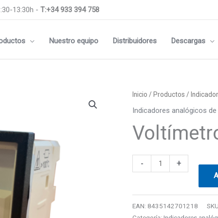
:30-13:30h -
T:+34 933 394 758
oductos
Nuestro equipo
Distribuidores
Descargas
Voltímetro
Inicio
/
Productos
/
Indicado
AC
Indicadores analógicos de
250V
Voltímet
48x48mm
cantidad
-
+
A
EAN:
8435142701218
SK
Categoría:
Indicadores analóg