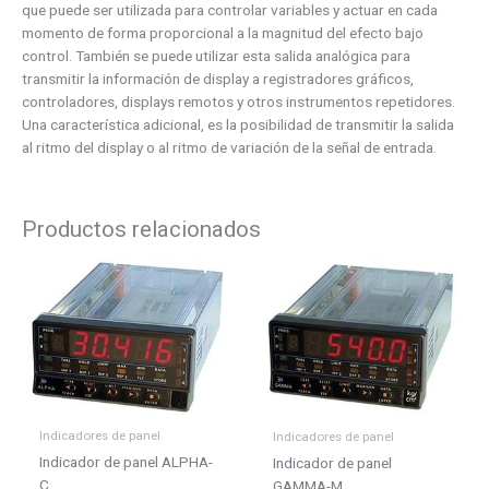
que puede ser utilizada para controlar variables y actuar en cada
momento de forma proporcional a la magnitud del efecto bajo
control. También se puede utilizar esta salida analógica para
transmitir la información de display a registradores gráficos,
controladores, displays remotos y otros instrumentos repetidores.
Una característica adicional, es la posibilidad de transmitir la salida
al ritmo del display o al ritmo de variación de la señal de entrada.
Productos relacionados
Este
Este
producto
product
tiene
tiene
múltiples
múltiple
variantes.
variante
Las
Las
opciones
opcione
se
se
Indicadores de panel
Indicadores de panel
pueden
pueden
Indicador de panel ALPHA-
Indicador de panel
elegir
elegir
C
GAMMA-M