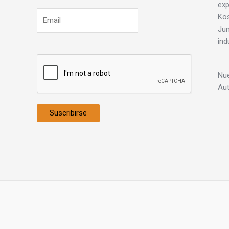
exp
Ko
Jun
ind
Nue
Au
Suscribirse