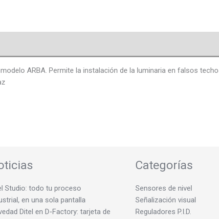
nes (0)
delo ARBA. Permite la instalación de la luminaria en falsos techos
az
oticias
Categorías
el Studio: todo tu proceso
Sensores de nivel
ustrial, en una sola pantalla
Señalización visual
edad Ditel en D-Factory: tarjeta de
Reguladores P.I.D.