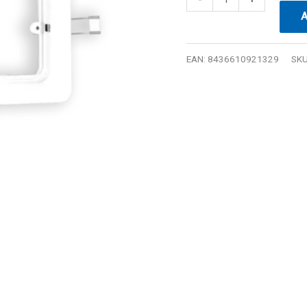
A
EAN:
8436610921329
SK