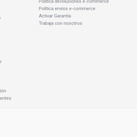
Política devoluciones e-commerce
Política envíos e-commerce
Activar Garantía
a
Trabaja con nosotros
s
ión
dentes