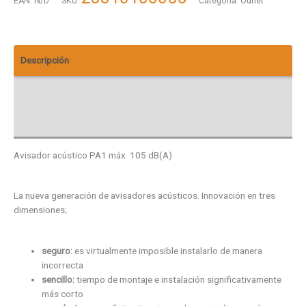
EAN:
N/D
SKU:
Categoría:
Outlet
Descripción
Descargas
Valoraciones (0)
Avisador acústico PA1 máx. 105 dB(A)
La nueva generación de avisadores acústicos. Innovación en tres
dimensiones;
seguro:
es virtualmente imposible instalarlo de manera
incorrecta
sencillo:
tiempo de montaje e instalación significativamente
más corto