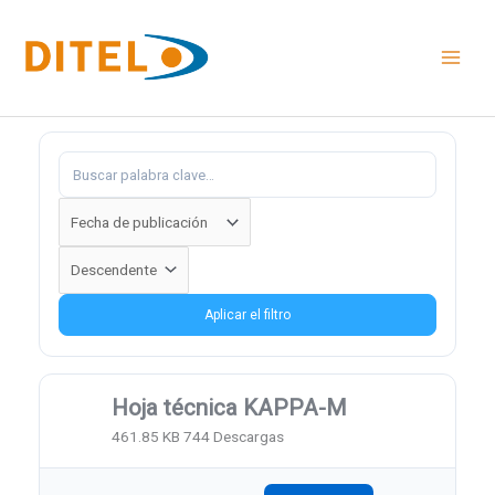
Ir
al
contenido
Aplicar el filtro
Hoja técnica KAPPA-M
461.85 KB
744 Descargas