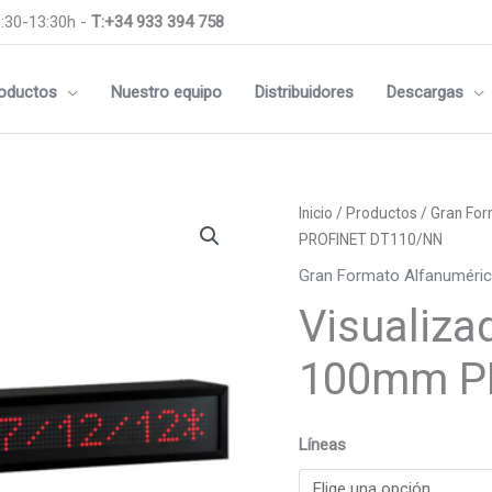
:30-13:30h -
T:+34 933 394 758
oductos
Nuestro equipo
Distribuidores
Descargas
Visualizador
Inicio
/
Productos
/
Gran For
Alfanumérico
PROFINET DT110/NN
100mm
Gran Formato Alfanuméri
PROFINET
Visualiza
DT110/NN
cantidad
100mm P
Líneas