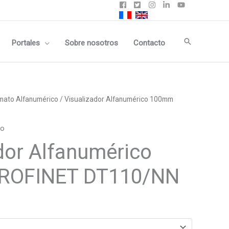
Buscar
Portales
Sobre nosotros
Contacto
mato Alfanumérico
/ Visualizador Alfanumérico 100mm
co
dor Alfanumérico
ROFINET DT110/NN