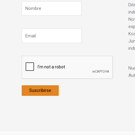
Dit
ind
Nov
exp
Ko
Jun
ind
Nue
Au
Suscribirse