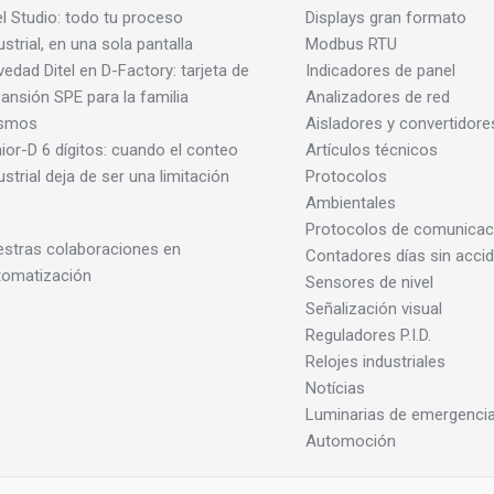
el Studio: todo tu proceso
Displays gran formato
ustrial, en una sola pantalla
Modbus RTU
edad Ditel en D-Factory: tarjeta de
Indicadores de panel
ansión SPE para la familia
Analizadores de red
smos
Aisladores y convertidore
ior-D 6 dígitos: cuando el conteo
Artículos técnicos
ustrial deja de ser una limitación
Protocolos
Ambientales
Protocolos de comunicac
stras colaboraciones en
Contadores días sin acci
tomatización
Sensores de nivel
Señalización visual
Reguladores P.I.D.
Relojes industriales
Notícias
Luminarias de emergenci
Automoción