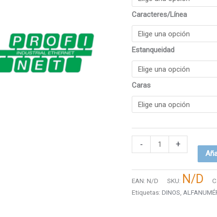
Caracteres/Línea
Estanqueidad
Caras
-
+
Aña
N/D
EAN:
N/D
SKU:
C
Etiquetas:
DINOS
,
ALFANUMÉ